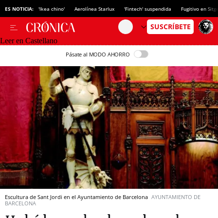
ES NOTICIA:
'Ikea chino'
Aerolínea Starlux
'Fintech' suspendida
Fugitivo en Sitg
Leer en Castellano
Pásate al MODO AHORRO
Escultura de Sant Jordi en el Ayuntamiento de Barcelona
AYUNTAMIENTO DE
BARCELONA