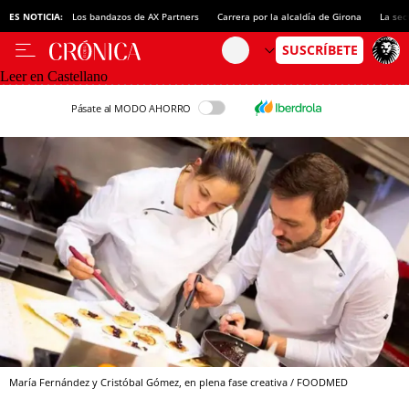
ES NOTICIA:
Los bandazos de AX Partners
Carrera por la alcaldía de Girona
La sec
Leer en Castellano
Pásate al MODO AHORRO
María Fernández y Cristóbal Gómez, en plena fase creativa / FOODMED