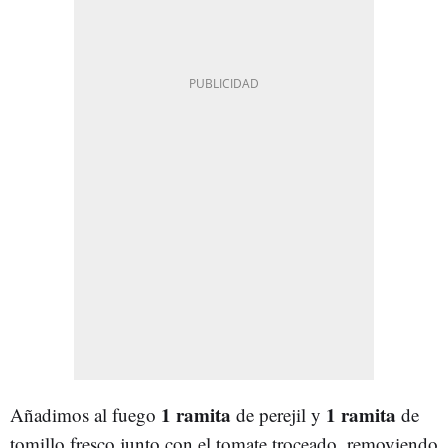
1 ramita
1 ramita
Añadimos al fuego
de perejil y
de
tomillo fresco junto con el tomate troceado, removiendo