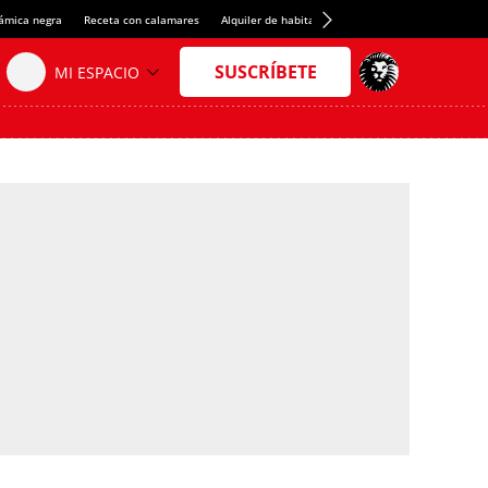
rámica negra
Receta con calamares
Alquiler de habitaciones en España
Crédito del