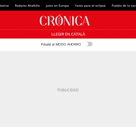
lativa
Radares Altafulla
Junts en Europa
Yates para el eclipse
Pueblo de la ce
LLEGIR EN CATALÀ
Pásate al MODO AHORRO