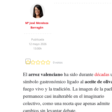
Mª José Mendoza
Barragán
Publicada
12 mayo 2026
13:00h
0
votos
arroz valenciano
El
ha sido durante
décadas
aceite de oliv
símbolo gastronómico ligado al
fuego vivo y la tradición. La imagen de la pael
permanece casi inalterable en el imaginario
colectivo, como una receta que apenas admite
cambios sin levantar debate.