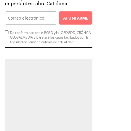
importantes sobre Cataluña
APUNTARME
De conformidad con el RGPD y la LOPDGDD, CRÓNICA
GLOBALMEDIA S.L. tratará los datos facilitados con la
finalidad de remitirle noticias de actualidad.