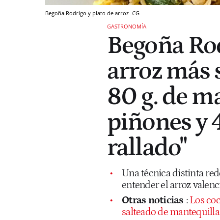
Begoña Rodrigo y plato de arroz
CG
GASTRONOMÍA
Begoña Rod
arroz más 
80 g. de ma
piñones y 
rallado"
Una técnica distinta red
entender el arroz valen
Otras noticias
:
Los coc
salteado de mantequilla, 