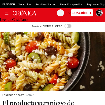
ES NOTICIA:
'Ikea chino'
Aerolínea Starlux
'Fintech' suspendida
Fugitivo en Sitg
Leer en Castellano
Pásate al MODO AHORRO
Ensalada de pasta
CANVA
El producto veraniego de