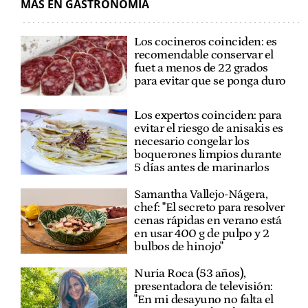
MÁS EN GASTRONOMÍA
Los cocineros coinciden: es
recomendable conservar el
fuet a menos de 22 grados
para evitar que se ponga duro
Los expertos coinciden: para
evitar el riesgo de anisakis es
necesario congelar los
boquerones limpios durante
5 días antes de marinarlos
Samantha Vallejo-Nágera,
chef: "El secreto para resolver
cenas rápidas en verano está
en usar 400 g de pulpo y 2
bulbos de hinojo"
Nuria Roca (53 años),
presentadora de televisión:
"En mi desayuno no falta el