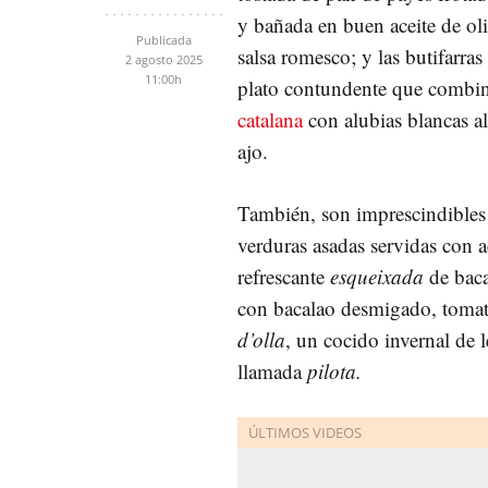
y bañada en buen aceite de ol
Publicada
salsa romesco; y las butifarra
2 agosto 2025
11:00h
plato contundente que combina
catalana
con alubias blancas al
ajo.
También, son imprescindibles
verduras asadas servidas con ac
refrescante
esqueixada
de baca
con bacalao desmigado, tomate
d’olla
, un cocido invernal de
llamada
pilota.