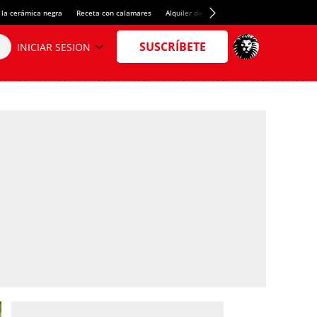
 la cerámica negra
Receta con calamares
Alquiler de habitaciones en España
Créd