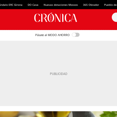
ándalo ERC Girona
DO Cava
Nuevas dotaciones Mossos
365 Obrador
Pueblo de
Pásate al MODO AHORRO