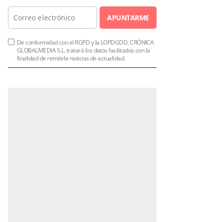
APUNTARME
De conformidad con el RGPD y la LOPDGDD, CRÓNICA
GLOBALMEDIA S.L. tratará los datos facilitados con la
finalidad de remitirle noticias de actualidad.