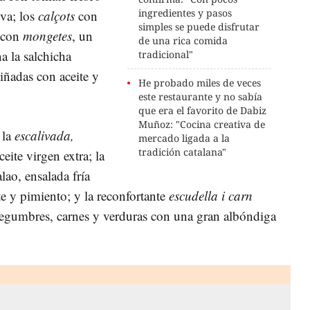
ingredientes y pasos
iva; los
calçots
con
simples se puede disfrutar
s con
mongetes
, un
de una rica comida
 la salchicha
tradicional"
iñadas con aceite y
He probado miles de veces
este restaurante y no sabía
que era el favorito de Dabiz
Muñoz: "Cocina creativa de
 la
escalivada,
mercado ligada a la
tradición catalana"
eite virgen extra; la
lao, ensalada fría
 y pimiento; y la reconfortante
escudella i carn
 legumbres, carnes y verduras con una gran albóndiga