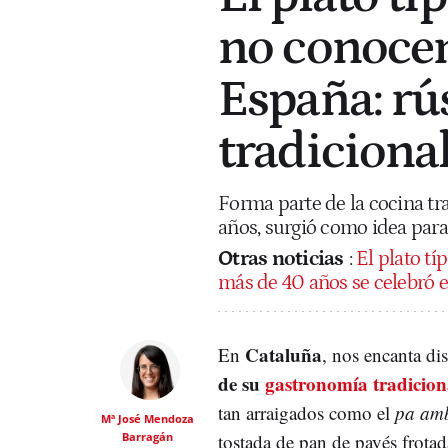
no conocen
España: rús
tradiciona
Forma parte de la cocina tr
años, surgió como idea par
Otras noticias
:
El plato t
más de 40 años se celebró e
Cataluña
En
, nos encanta dis
de su
gastronomía tradicion
tan arraigados como el
pa amb
Mª José Mendoza
Barragán
tostada de pan de payés frota