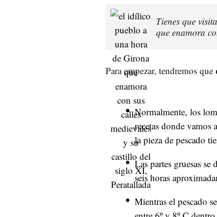
Tienes que visit
que enamora con 
Para empezar, tendremos que
Normalmente, los lomo
recetas donde vamos a 
la pieza de pescado t
Las partes gruesas se
seis horas aproximada
Mientras el pescado s
entre 6º y 8º C dentro