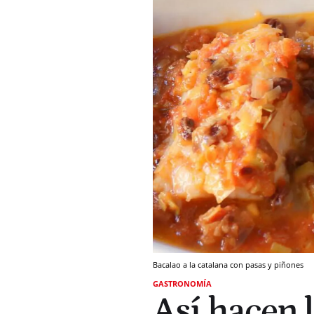
Bacalao a la catalana con pasas y piñones
GASTRONOMÍA
Así hacen l