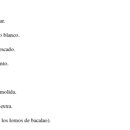
ar.
o blanco.
escado.
nto.
 molida.
extra.
 los lomos de bacalao).