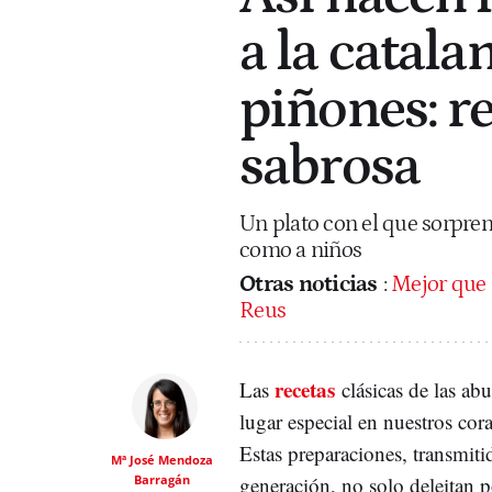
a la catala
piñones: re
sabrosa
Un plato con el que sorpren
como a niños
Otras noticias
:
Mejor que l
Reus
recetas
Las
clásicas de las ab
lugar especial en nuestros cor
Estas preparaciones, transmiti
Mª José Mendoza
Barragán
generación, no solo deleitan p