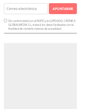
APUNTARME
De conformidad con el RGPD y la LOPDGDD, CRÓNICA
GLOBALMEDIA S.L. tratará los datos facilitados con la
finalidad de remitirle noticias de actualidad.