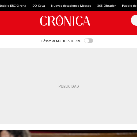
ándalo ERC Girona
DO Cava
Nuevas dotaciones Mossos
365 Obrador
Pueblo de
Pásate al MODO AHORRO