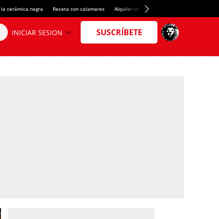
 la cerámica negra
Receta con calamares
Alquiler de habitaciones en España
Créd