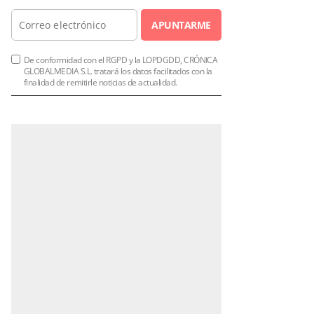
APUNTARME
De conformidad con el RGPD y la LOPDGDD, CRÓNICA
GLOBALMEDIA S.L. tratará los datos facilitados con la
finalidad de remitirle noticias de actualidad.