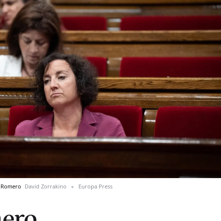
ia Romero
David Zorrakino
Europa Press
mero