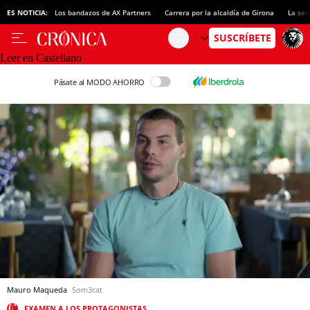
ES NOTICIA:
Los bandazos de AX Partners
Carrera por la alcaldía de Girona
La sec
Leer en Castellano
Pásate al MODO AHORRO
Mauro Maqueda
Som3cat
EXAMEN A LOS PROTAGONISTAS