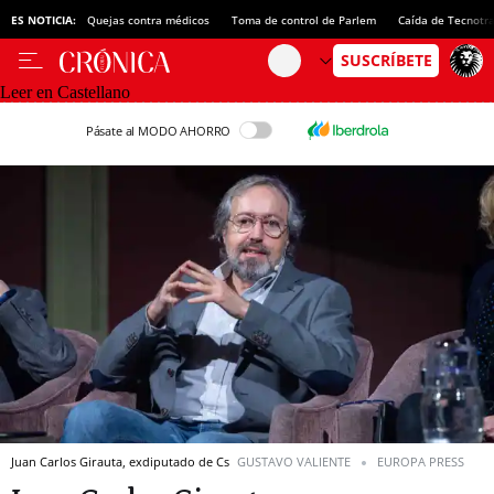
ES NOTICIA:
Quejas contra médicos
Toma de control de Parlem
Caída de Tecnotr
Leer en Castellano
Pásate al MODO AHORRO
Juan Carlos Girauta, exdiputado de Cs
GUSTAVO VALIENTE
EUROPA PRESS