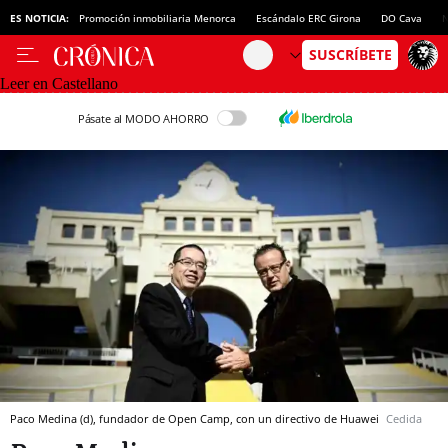
ES NOTICIA:
Promoción inmobiliaria Menorca
Escándalo ERC Girona
DO Cava
N
Leer en Castellano
Pásate al MODO AHORRO
Paco Medina (d), fundador de Open Camp, con un directivo de Huawei
Cedida