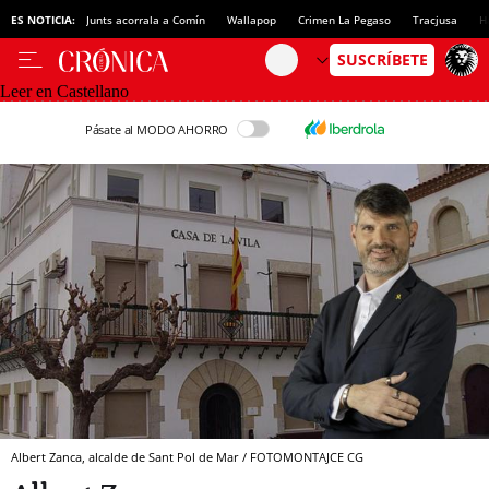
ES NOTICIA:
Junts acorrala a Comín
Wallapop
Crimen La Pegaso
Tracjusa
H
Leer en Castellano
Pásate al MODO AHORRO
Albert Zanca, alcalde de Sant Pol de Mar / FOTOMONTAJCE CG