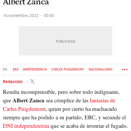
Albert Zanca
16 noviembre, 2022
00:00
ERC
INDEPENDENCIA
CARLES PUIGDEMONT
NACIONALISMO
PROCÉS
CONSELL PER LA REPÚBLICA
Redacción
Resulta incomprensible, pero sobre todo indignante,
Albert Zanca
que
sea cómplice de las
fantasias de
Carles Puigdemont
, quien por cierto ha machacado
siempre que ha podido a su partido, ERC, y secunde el
DNI independentista
que se acaba de inventar el fugado.