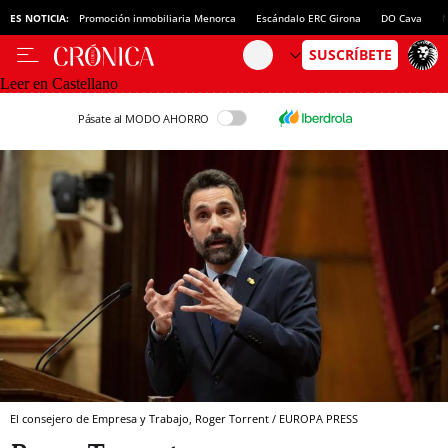
ES NOTICIA:
Promoción inmobiliaria Menorca
Escándalo ERC Girona
DO Cava
N
Leer en Castellano
Pásate al MODO AHORRO
El consejero de Empresa y Trabajo, Roger Torrent / EUROPA PRESS