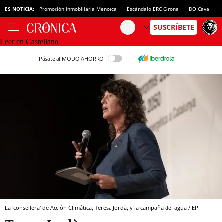
ES NOTICIA:
Promoción inmobiliaria Menorca
Escándalo ERC Girona
DO Cava
N
Leer en Castellano
Pásate al MODO AHORRO
La 'consellera' de Acción Climática, Teresa Jordà, y la campaña del agua / EP