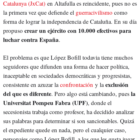
Catalunya (JxCat)
en Altafulla es reincidente, pues no es
la primera vez que defiende el
guerracivilismo
como
forma de lograr la independencia de Cataluña. En su día
crear un ejército con 10.000 efectivos para
propuso
luchar contra España
.
El problema es que López Bofill todavia tiene muchos
seguidores que difunden una forma de hacer política,
inaceptable en sociedades democráticas y progresistas,
exclusión
consistente en azuzar la
confrontación
y la
del que es diferente
la
. Pero algo está cambiando, pues
Universitat Pompeu Fabra (UPF)
, donde el
secesionista trabaja como profesor, ha decidido analizar
sus palabras para determinar si son sancionables. Quizá
el expediente quede en nada, pero el cualquier caso,
personajes como López Bofill, a los que les gusta jugar