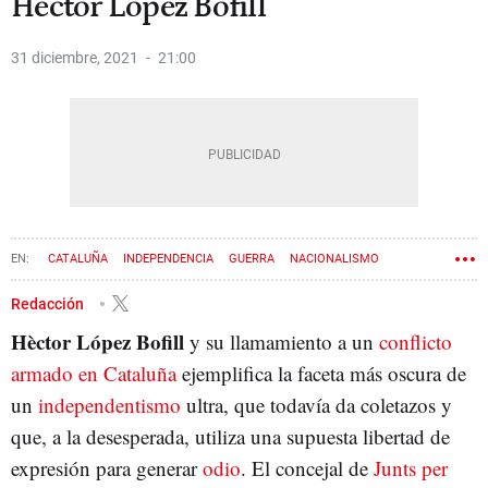
Hèctor López Bofill
31 diciembre, 2021
21:00
CATALUÑA
INDEPENDENCIA
GUERRA
NACIONALISMO
PROCÉS
ODIO
Redacción
Hèctor López Bofill
y su llamamiento a un
conflicto
armado en Cataluña
ejemplifica la faceta más oscura de
un
independentismo
ultra, que todavía da coletazos y
que, a la desesperada, utiliza una supuesta libertad de
expresión para generar
odio
. El concejal de
Junts per