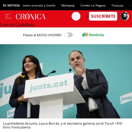
ES NOTICIA:
Junts acorrala a Comín
Wallapop
Crimen La Pegaso
Tracjusa
H
Leer en Castellano
Pásate al MODO AHORRO
La presidenta de Junts, Laura Borràs, y el secretario general, Jordi Turull / EFE -
Enric Fontcuberta