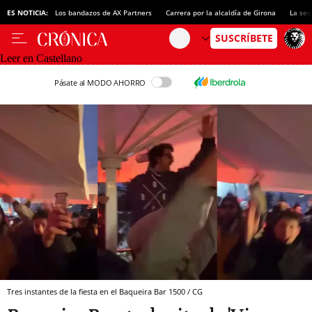
ES NOTICIA:
Los bandazos de AX Partners
Carrera por la alcaldía de Girona
La sec
Leer en Castellano
Pásate al MODO AHORRO
Tres instantes de la fiesta en el Baqueira Bar 1500 / CG