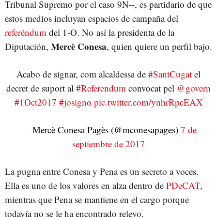
Tribunal Supremo por el caso 9N--, es partidario de que
estos medios incluyan espacios de campaña del
referéndum
del 1-O. No así la presidenta de la
Mercè Conesa
Diputación,
, quien quiere un perfil bajo.
Acabo de signar, com alcaldessa de
#SantCugat
el
decret de suport al
#Referendum
convocat pel
@govern
#1Oct2017
#josigno
pic.twitter.com/ynhrRpcEAX
— Mercè Conesa Pagès (@mconesapages)
7 de
septiembre de 2017
La pugna entre Conesa y Pena es un secreto a voces.
Ella es uno de los valores en alza dentro de
PDeCAT
,
mientras que Pena se mantiene en el cargo porque
todavía no se le ha encontrado relevo.