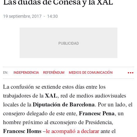
Las dudas de Conesa y la XAL
19 septiembre, 2017
14:30
INDEPENDENCIA
REFERÉNDUM
MEDIOS DE COMUNICACIÓN
FRANCESC HOMS
SANT CUGAT
MERCÈ CONESA
La confusión se extiende estos días entre los
XAL
trabajadores de la
, red de medios audiovisuales
DIPUTACIÓN DE BARCELONA
PDECAT
Diputación de Barcelona
locales de la
. Por un lado, el
Francesc Pena
consejero delegado de este ente,
, un
hombre próximo al exconsejero de Presidencia,
Francesc Homs
–
le acompañó a declarar
ante el