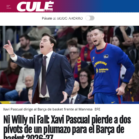
LLEGIR EN CATALÀ
Pásate al MODO AHORRO
Xavi Pascual dirige al Barça de basket frente al Manresa
EFE
Ni Willy ni Fall: Xavi Pascual pierde a dos
pívots de un plumazo para el Barça de