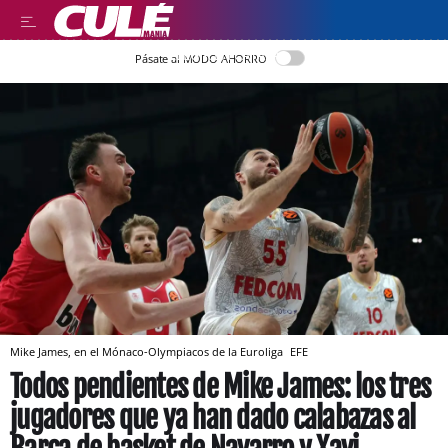
LLEGIR EN CATALÀ
Pásate al MODO AHORRO
Mike James, en el Mónaco-Olympiacos de la Euroliga
EFE
Todos pendientes de Mike James: los tres
jugadores que ya han dado calabazas al