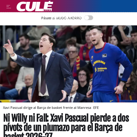
LLEGIR EN CATALÀ
Pásate al MODO AHORRO
Xavi Pascual dirige al Barça de basket frente al Manresa
EFE
Ni Willy ni Fall: Xavi Pascual pierde a dos
pívots de un plumazo para el Barça de