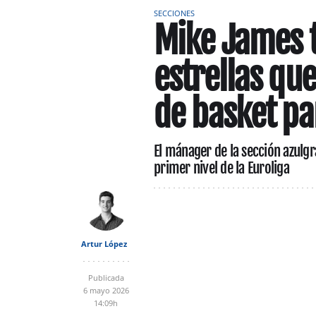
SECCIONES
Mike James t
estrellas qu
de basket par
El mánager de la sección azulgr
primer nivel de la Euroliga
Artur López
Publicada
6 mayo 2026
14:09h