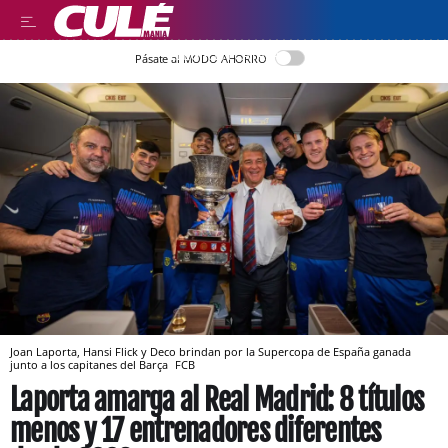
LLEGIR EN CATALÀ
Pásate al MODO AHORRO
Joan Laporta, Hansi Flick y Deco brindan por la Supercopa de España ganada
junto a los capitanes del Barça
FCB
Laporta amarga al Real Madrid: 8 títulos
menos y 17 entrenadores diferentes