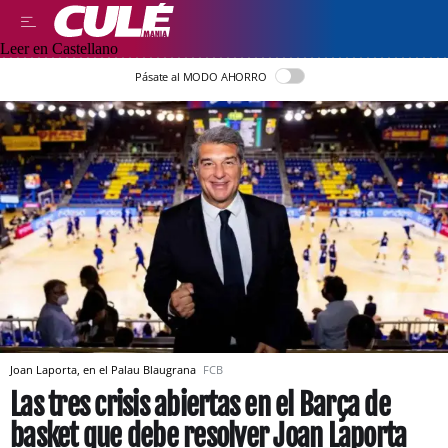
Leer en Castellano
Pásate al MODO AHORRO
Joan Laporta, en el Palau Blaugrana
FCB
Las tres crisis abiertas en el Barça de
basket que debe resolver Joan Laporta