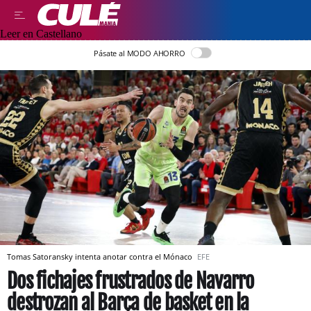
Leer en Castellano
Pásate al MODO AHORRO
Tomas Satoransky intenta anotar contra el Mónaco
EFE
Dos fichajes frustrados de Navarro
destrozan al Barça de basket en la