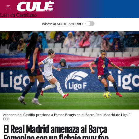
Leer en Castellano
Pásate al MODO AHORRO
Athenea del Castillo presiona a Esmee Brugts en el Barça-Real Madrid de Liga F
FCB
El Real Madrid amenaza al Barça