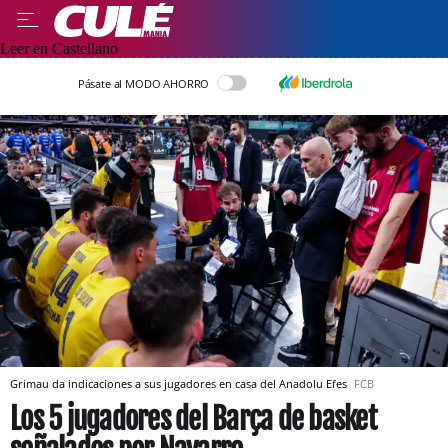
Leer en Castellano
Pásate al MODO AHORRO
Grimau da indicaciones a sus jugadores en casa del Anadolu Efes
FCB
Los 5 jugadores del Barça de basket