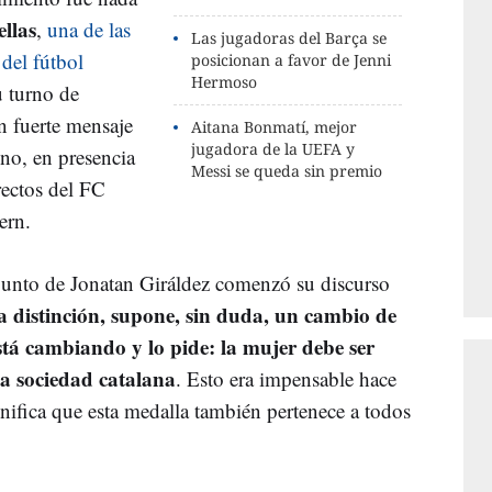
ellas
,
una de las
Las jugadoras del Barça se
del fútbol
posicionan a favor de Jenni
Hermoso
su turno de
n fuerte mensaje
Aitana Bonmatí, mejor
jugadora de la UEFA y
ino, en presencia
Messi se queda sin premio
rectos del FC
ern.
onjunto de Jonatan Giráldez comenzó su discurso
ta distinción, supone, sin duda, un cambio de
tá cambiando y lo pide: la mujer debe ser
la sociedad catalana
. Esto era impensable hace
nifica que esta medalla también pertenece a todos