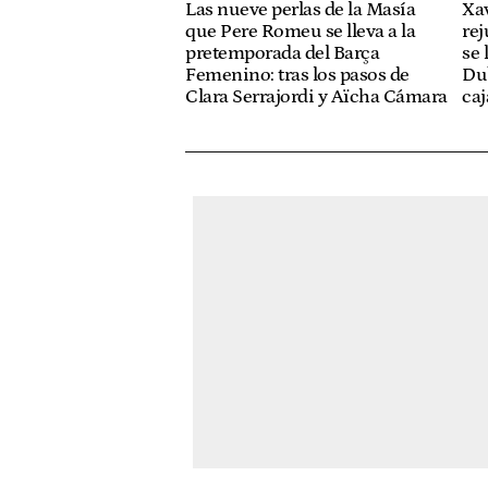
Las nueve perlas de la Masía
Xav
que Pere Romeu se lleva a la
rej
pretemporada del Barça
se 
Femenino: tras los pasos de
Du
Clara Serrajordi y Aïcha Cámara
caj