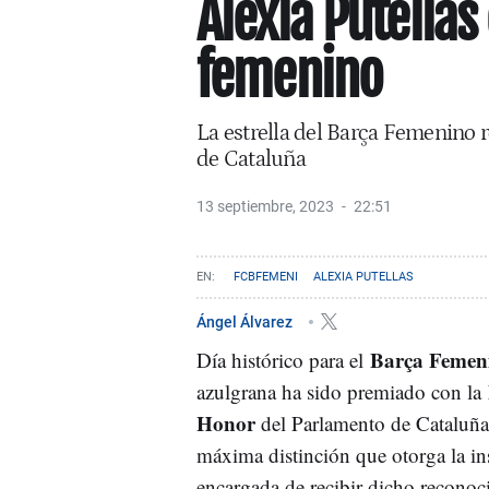
Alexia Putellas
femenino
La estrella del Barça Femenino 
de Cataluña
13 septiembre, 2023
22:51
FCBFEMENI
ALEXIA PUTELLAS
Ángel Álvarez
Barça Femen
Día histórico para el
azulgrana ha sido premiado con la
Honor
del Parlamento de Cataluña,
máxima distinción que otorga la in
encargada de recibir dicho reconoc