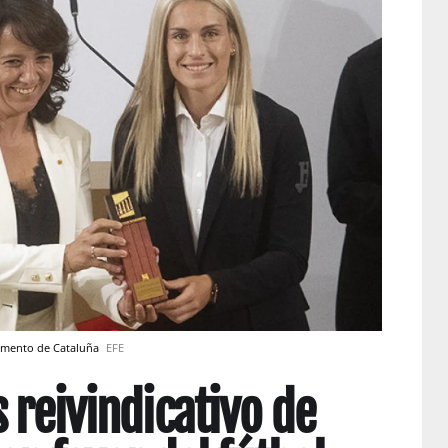
rlamento de Cataluña
EFE
 reivindicativo de