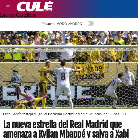
Leer en Castellano
Pásate al MODO AHORRO
Fran García festeja su gol al Borussia Dortmund en el Mundial de Clubes
EFE
La nueva estrella del Real Madrid que
amenaza a Kylian Mbappé y salva a Xabi