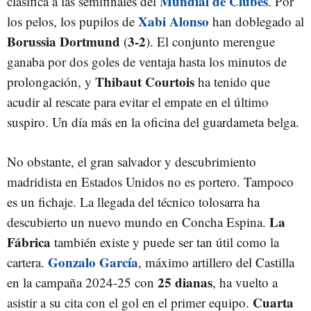
Mundial de Clubes
clasifica a las semifinales del
. Por
Xabi Alonso
los pelos, los pupilos de
han doblegado al
Borussia Dortmund
3-2
(
). El conjunto merengue
ganaba por dos goles de ventaja hasta los minutos de
Thibaut Courtois
prolongación, y
ha tenido que
acudir al rescate para evitar el empate en el último
suspiro. Un día más en la oficina del guardameta belga.
No obstante, el gran salvador y descubrimiento
madridista en Estados Unidos no es portero. Tampoco
es un fichaje. La llegada del técnico tolosarra ha
La
descubierto un nuevo mundo en Concha Espina.
Fábrica
también existe y puede ser tan útil como la
Gonzalo García
cartera.
, máximo artillero del Castilla
25 dianas
en la campaña 2024-25 con
, ha vuelto a
Cuarta
asistir a su cita con el gol en el primer equipo.