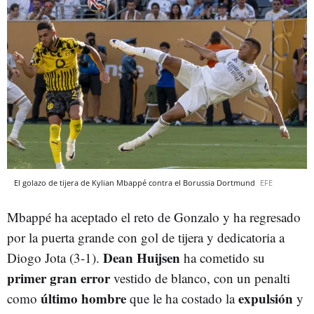
El golazo de tijera de Kylian Mbappé contra el Borussia Dortmund
EFE
Mbappé ha aceptado el reto de Gonzalo y ha regresado
por la puerta grande con gol de tijera y dedicatoria a
Dean Huijsen
Diogo Jota (3-1).
ha cometido su
primer gran error
vestido de blanco, con un penalti
último hombre
expulsión
como
que le ha costado la
y