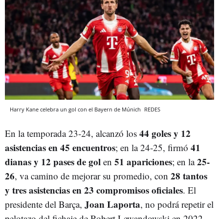
Harry Kane celebra un gol con el Bayern de Múnich
REDES
44 goles y 12
En la temporada 23-24, alcanzó los
asistencias en 45 encuentros
41
; en la 24-25, firmó
dianas y 12 pases de gol
51 apariciones
25-
en
; en la
26
28 tantos
, va camino de mejorar su promedio, con
y tres asistencias en 23 compromisos oficiales
. El
Joan Laporta
presidente del Barça,
, no podrá repetir el
pelotazo del fichaje de Robert Lewandowski en 2022