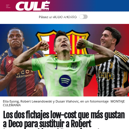
LEER EN CASTELLANO
Pásate al MODO AHORRO
Etta Eyong, Robert Lewandowski y Dusan Vlahovic, en un fotomontaje
MONTAJE
CULEMANIA
Los dos fichajes low-cost que más gustan
a Deco para sustituir a Robert