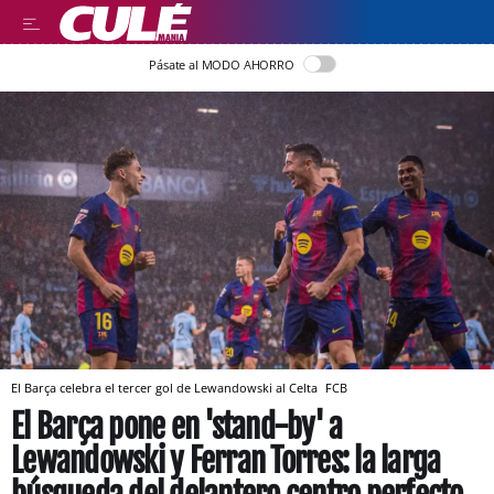
Pásate al MODO AHORRO
El Barça celebra el tercer gol de Lewandowski al Celta
FCB
El Barça pone en 'stand-by' a
Lewandowski y Ferran Torres: la larga