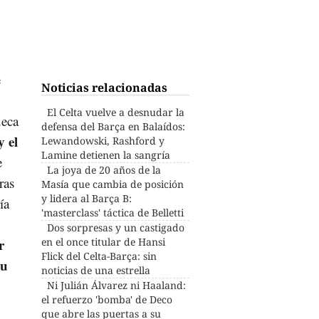
e
Noticias relacionadas
El Celta vuelve a desnudar la
ueca
defensa del Barça en Balaídos:
y el
Lewandowski, Rashford y
Lamine detienen la sangría
e
La joya de 20 años de la
ras
Masía que cambia de posición
y lidera al Barça B:
ía
'masterclass' táctica de Belletti
Dos sorpresas y un castigado
r
en el once titular de Hansi
Flick del Celta-Barça: sin
su
noticias de una estrella
Ni Julián Álvarez ni Haaland:
el refuerzo 'bomba' de Deco
que abre las puertas a su