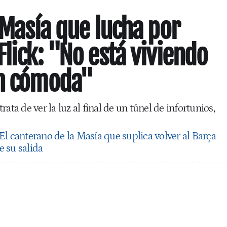
a Masía que lucha por
Flick: "No está viviendo
ón cómoda"
ata de ver la luz al final de un túnel de infortunios,
El canterano de la Masía que suplica volver al Barça
 su salida