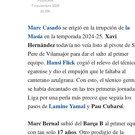
Publicada
7 noviembre 2025
20:20h
Marc Casadó
la
se erigió en la irrupción de
Masía
Xavi
en la temporada 2024-25.
Hernández
todavía no veía listo al pivote de 
Pere de Vilamajor para dar el salto al primer
Hansi Flick
equipo.
cogió el relevo del técnic
egarense y dio el empujón que le faltaba al
canterano azulgrana. Con esto, el técnico ger
se había decantado en las tres primeras jornada
Liga por una perla más precoz que seguía los
Lamine Yamal
Pau Cubarsí
pasos de
y
.
Marc Bernal
Barça B
subió del
al primer eq
17 años
con tan solo
. Otro prodigio de la