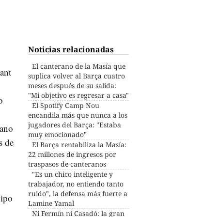
Noticias relacionadas
El canterano de la Masía que
Sant
suplica volver al Barça cuatro
meses después de su salida:
"Mi objetivo es regresar a casa"
o
El Spotify Camp Nou
encandila más que nunca a los
jugadores del Barça: "Estaba
mano
muy emocionado"
s de
El Barça rentabiliza la Masía:
22 millones de ingresos por
traspasos de canteranos
"Es un chico inteligente y
trabajador, no entiendo tanto
ruido", la defensa más fuerte a
uipo
Lamine Yamal
Ni Fermín ni Casadó: la gran