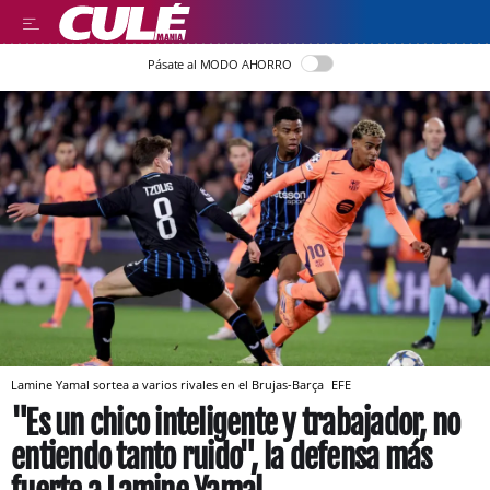
Pásate al MODO AHORRO
Lamine Yamal sortea a varios rivales en el Brujas-Barça
EFE
"Es un chico inteligente y trabajador, no
entiendo tanto ruido", la defensa más