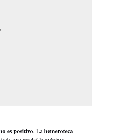
no es positivo
hemeroteca
. La
giado que tendrá la máxima