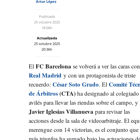
Artur López
Publicada
25 octubre 2025
18:06h
Actualizada
25 octubre 2025
20:36h
FC Barcelona
El
se volverá a ver las caras con
Real Madrid
y con un protagonista de triste
César Soto Grado
Comité Técn
recuerdo:
. El
de Árbitros
(CTA)
ha designado al colegiado
avilés para llevar las riendas sobre el campo, y
Javier Iglesias Villanueva
para revisar las
acciones desde la sala de videoarbitraje. El eq
merengue con 14 victorias, es el conjunto que
más triunfos ha sumado bajo las actuaciones d