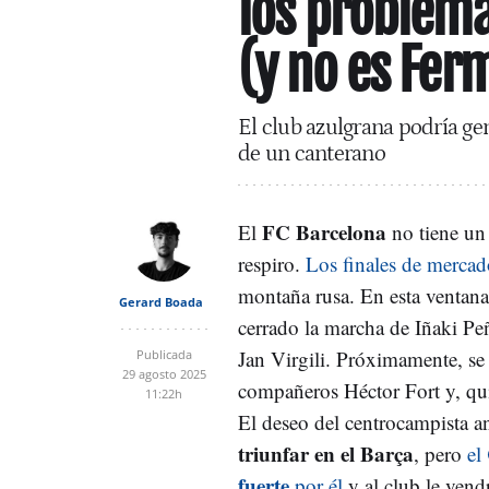
los problema
(y no es Fer
El club azulgrana podría ge
de un canterano
FC Barcelona
El
no tiene u
respiro.
Los finales de mercad
montaña rusa. En esta ventana
Gerard Boada
cerrado la marcha de Iñaki P
Jan Virgili. Próximamente, se
Publicada
29 agosto 2025
compañeros Héctor Fort y, qu
11:22h
El deseo del centrocampista an
triunfar en el Barça
, pero
el
fuerte
por él
y al club le vend