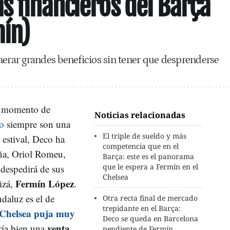
s financieros del Barça
mín)
nerar grandes beneficios sin tener que desprenderse
n momento de
Noticias relacionadas
o
siempre son una
El triple de sueldo y más
 estival, Deco ha
competencia que en el
eña, Oriol Romeu,
Barça: este es el panorama
que le espera a Fermín en el
 despedirá de sus
Chelsea
Fermín López
izá,
.
daluz es el de
Otra recta final de mercado
trepidante en el Barça:
Chelsea puja muy
Deco se queda en Barcelona
venta
ría bien una
pendiente de Fermín