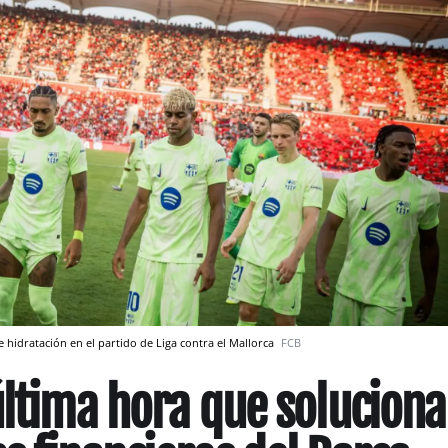
 hidratación en el partido de Liga contra el Mallorca
FCB
última hora que soluciona