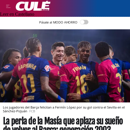
Leer en Castellano
Pásate al MODO AHORRO
Los jugadores del Barça felicitan a Fermín López por su gol contra el Sevilla en el
Sánchez-Pizjuán
FCB
La perla de la Masía que aplaza su sueño