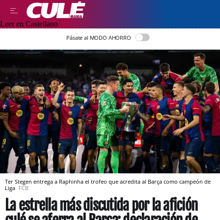
Leer en Castellano
Pásate al MODO AHORRO
Ter Stegen entrega a Raphinha el trofeo que acredita al Barça como campeón de
Liga
FCB
La estrella más discutida por la afición