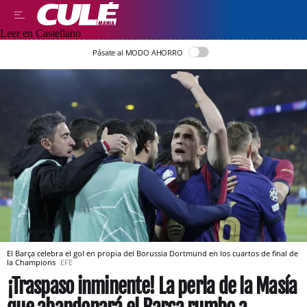
Leer en Castellano
Pásate al MODO AHORRO
El Barça celebra el gol en propia del Borussia Dortmund en los cuartos de final de
la Champions
EFE
¡Traspaso inminente! La perla de la Masía