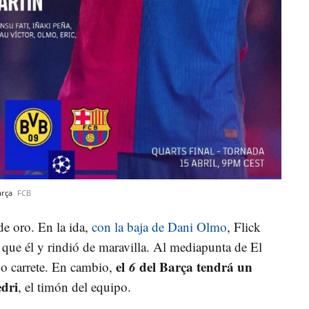
Barça
FCB
e oro. En la ida,
con la baja de Dani Olmo
, Flick
 que él y rindió de maravilla. Al mediapunta de El
el
6
del Barça tendrá un
do carrete. En cambio,
edri
, el timón del equipo.