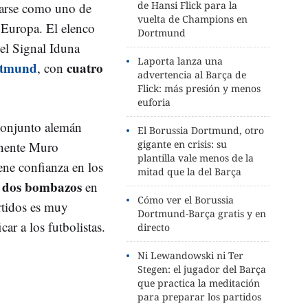
de Hansi Flick para la
carse como uno de
vuelta de Champions en
 Europa. El elenco
Dortmund
 el Signal Iduna
Laporta lanza una
rtmund
cuatro
, con
advertencia al Barça de
Flick: más presión y menos
euforia
 conjunto alemán
El Borussia Dortmund, otro
gigante en crisis: su
ponente Muro
plantilla vale menos de la
ene confianza en los
mitad que la del Barça
dos bombazos
a
en
Cómo ver el Borussia
artidos es muy
Dortmund-Barça gratis y en
car a los futbolistas.
directo
Ni Lewandowski ni Ter
Stegen: el jugador del Barça
que practica la meditación
para preparar los partidos