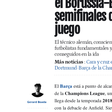
el Borussia-B
semifinales 
juego
El técnico alemán, consciente
futbolistas fundamentales y
conseguidos en la ida
Más noticias
:
Cara y cruz 
Dortmund-Barça de la Ch
Barça
El
está a punto de alca
Champions League
de la
, u
2018
llega desde la temporada
Gerard Boada
con la debacle de Anfield. Sie