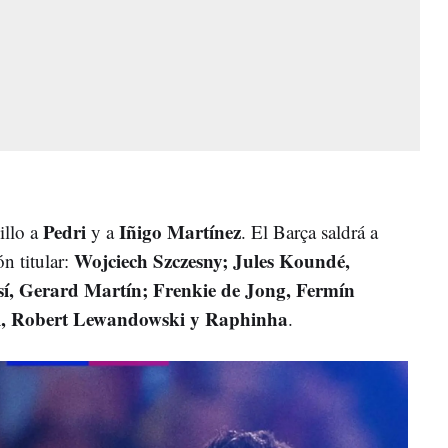
Pedri
Iñigo Martínez
illo a
y a
. El Barça saldrá a
Wojciech Szczesny; Jules Koundé,
ón titular:
í, Gerard Martín; Frenkie de Jong, Fermín
l, Robert Lewandowski y Raphinha
.