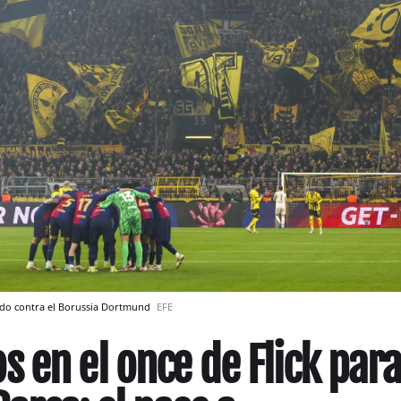
tido contra el Borussia Dortmund
EFE
 en el once de Flick par