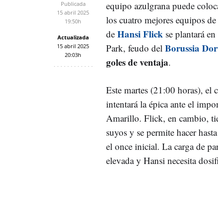
equipo azulgrana puede colo
Publicada
15 abril 2025
los cuatro mejores equipos de
19:50h
Hansi Flick
de
se plantará en
Actualizada
Borussia Do
Park, feudo del
15 abril 2025
20:03h
goles de ventaja
.
Este martes (21:00 horas), el
intentará la épica ante el im
Amarillo. Flick, en cambio, ti
suyos y se permite hacer hast
el once inicial. La carga de p
elevada y Hansi necesita dosifi