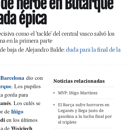
ó de héroe en Butarque
ada épica
isiva como el 'tackle' del central vasco salvó los
na en la primera parte
de baja de Alejandro Balde:
duda para la final de la
Barcelona
dio con
Noticias relacionadas
rque
. Los pupilos
MVP: Iñigo Martínez
a gorda para
anés
. Los culés se
El Barça sufre horrores en
Iñigo
or de
Leganés y llega justo de
gasolina a la lucha final por
di
en los últimos
el triplete
Wojciech
ada de