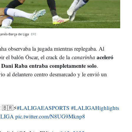
ganés-Barça de Liga
EFE
inha observaba la jugada mientras replegaba. Al
aceleró
bir el balón Óscar, el crack de la
canarinha
Dani Raba entraba completamente solo
e
.
vio al delantero centro desmarcado y le envió un
 🇧🇷⚡️
#LALIGAEASPORTS
#LALIGAHighlights
ALIGA
pic.twitter.com/N8UG9Mknp8