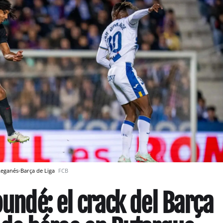
 Leganés-Barça de Liga
FCB
oundé: el crack del Barça