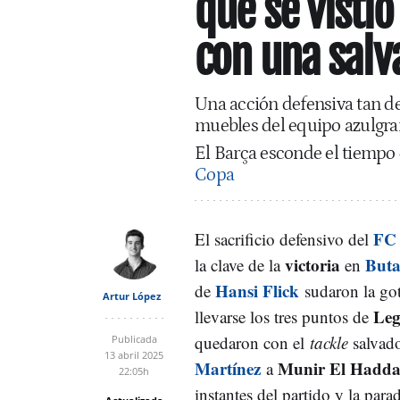
que se visti
con una salv
Una acción defensiva tan dec
muebles del equipo azulgra
El Barça esconde el tiempo 
Copa
FC 
El sacrificio defensivo del
victoria
Buta
la clave de la
en
Hansi Flick
de
sudaron la got
Artur López
Leg
llevarse los tres puntos de
quedaron con el
tackle
salvad
Publicada
13 abril 2025
Martínez
Munir El Hadda
a
22:05h
instantes del partido y la par