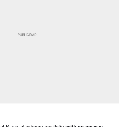
l
evitó un mazazo
del Barça, el extremo brasileño