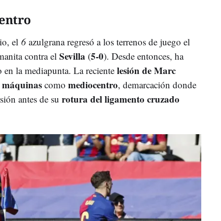
entro
io, el
6
azulgrana regresó a los terrenos de juego el
Sevilla
5-0
manita contra el
(
). Desde entonces, ha
lesión de Marc
 en la mediapunta. La reciente
e máquinas
mediocentro
como
, demarcación donde
rotura del ligamento cruzado
rsión antes de su