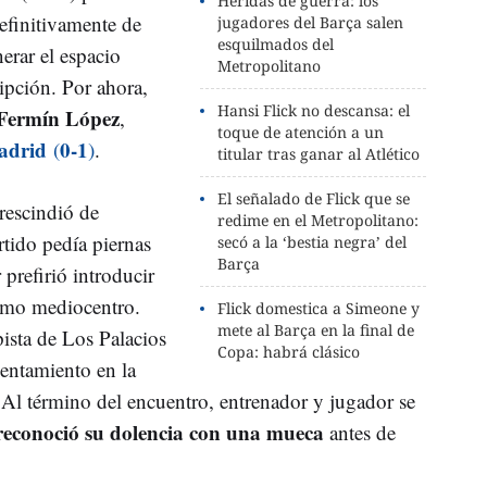
Heridas de guerra: los
definitivamente de
jugadores del Barça salen
esquilmados del
erar el espacio
Metropolitano
ripción. Por ahora,
Hansi Flick no descansa: el
Fermín López
,
toque de atención a un
Madrid
0-1
(
)
.
titular tras ganar al Atlético
El señalado de Flick que se
rescindió de
redime en el Metropolitano:
rtido pedía piernas
secó a la ‘bestia negra’ del
Barça
 prefirió introducir
omo mediocentro.
Flick domestica a Simeone y
mete al Barça en la final de
ista de Los Palacios
Copa: habrá clásico
lentamiento en la
 Al término del encuentro, entrenador y jugador se
reconoció su dolencia con una mueca
antes de