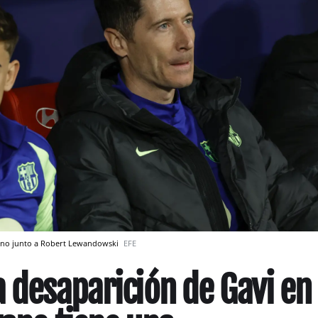
tano junto a Robert Lewandowski
EFE
a desaparición de Gavi en