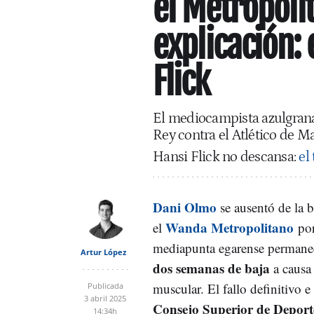
el Metropoli
explicación:
Flick
El mediocampista azulgrana
Rey contra el Atlético de M
Hansi Flick no descansa:
el
Dani Olmo
se ausentó de la b
Wanda Metropolitano
el
por
mediapunta egarense permane
Artur López
dos semanas de baja
a causa
muscular. El fallo definitivo 
Publicada
3 abril 2025
Consejo Superior de Deport
14:34h