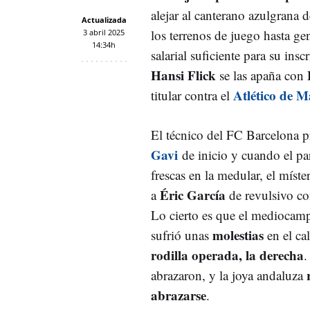
alejar al canterano azulgrana 
Actualizada
los terrenos de juego hasta gen
3 abril 2025
14:34h
salarial suficiente para su insc
Hansi Flick
se las apaña con
Atlético de 
titular contra el
El técnico del FC Barcelona p
Gavi
de inicio y cuando el pa
frescas en la medular, el míster
Éric García
a
de revulsivo c
Lo cierto es que el mediocamp
molestias
sufrió unas
en el ca
rodilla operada, la derecha
.
abrazaron, y la joya andaluza
abrazarse
.