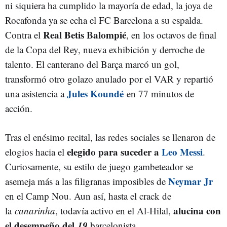
ni siquiera ha cumplido la mayoría de edad, la joya de
Rocafonda ya se echa el FC Barcelona a su espalda.
Real Betis Balompié
Contra el
, en los octavos de final
de la Copa del Rey, nueva exhibición y derroche de
talento. El canterano del Barça marcó un gol,
transformó otro golazo anulado por el VAR y repartió
Jules Koundé
una asistencia a
en 77 minutos de
acción.
Tras el enésimo recital, las redes sociales se llenaron de
elegido para suceder a
Leo Messi
elogios hacia el
.
Curiosamente, su estilo de juego gambeteador se
Neymar Jr
asemeja más a las filigranas imposibles de
en el Camp Nou. Aun así, hasta el crack de
alucina con
la
canarinha
, todavía activo en el Al-Hilal,
el desempeño del
19
barcelonista.