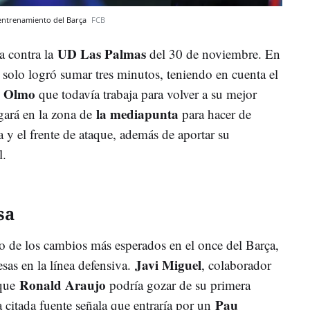
 entrenamiento del Barça
FCB
UD Las Palmas
ta contra la
del 30 de noviembre. En
n solo logró sumar tres minutos, teniendo en cuenta el
i Olmo
que todavía trabaja para volver a su mejor
la mediapunta
ugará en la zona de
para hacer de
a y el frente de ataque, además de aportar su
l.
sa
o de los cambios más esperados en el once del Barça,
Javi Miguel
sas en la línea defensiva.
, colaborador
Ronald Araujo
 que
podría gozar de su primera
Pau
a citada fuente señala que entraría por un