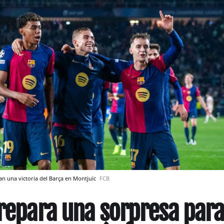
an una victoria del Barça en Montjuïc
FCB
prepara una sorpresa par