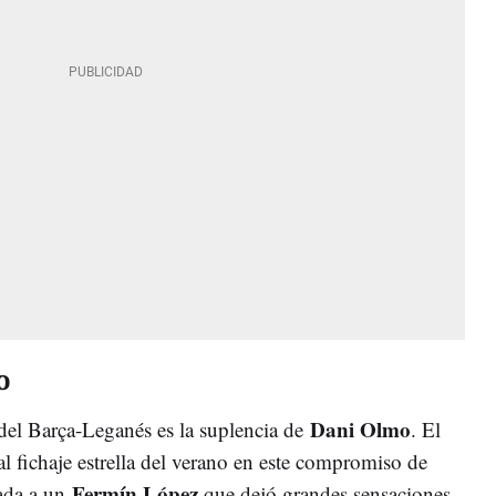
o
Dani Olmo
 del Barça-Leganés es la suplencia de
. El
al fichaje estrella del verano en este compromiso de
Fermín López
rada a un
que dejó grandes sensaciones