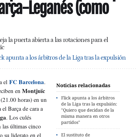
Barça-Leganés (como
a la puerta abierta a las rotaciones para el
ïc
k apunta a los árbitros de la Liga tras la expulsión
FC Barcelona
a el
.
Noticias relacionadas
Montjuïc
eciben en
Flick apunta a los árbitros
(21.00 horas) en un
de la Liga tras la expulsión:
 el Barça de cara a
"Quiero que decidan de la
iga
misma manera en otros
. Los culés
partidos"
 las últimas cinco
 su liderato en el
El sustituto de