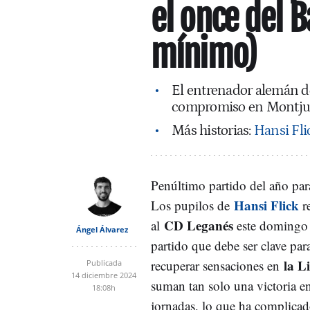
el once del 
mínimo)
El entrenador alemán dej
compromiso en Montju
Más historias:
Hansi Flic
Penúltimo partido del año par
Hansi Flick
Los pupilos de
r
CD Leganés
al
este domingo 
Ángel Álvarez
partido que debe ser clave para
la L
recuperar sensaciones en
Publicada
14 diciembre 2024
suman tan solo una victoria en
18:08h
jornadas, lo que ha complicado