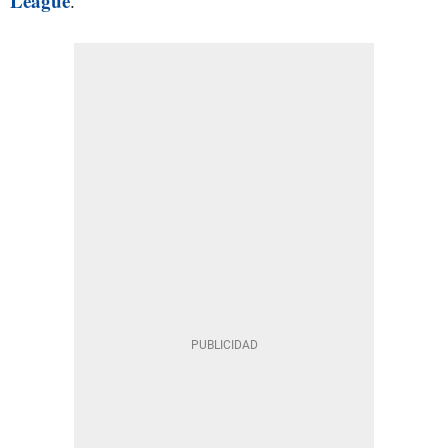
League
.