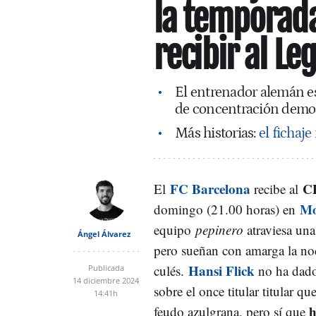
la temporada:
recibir al Le
El entrenador alemán e
de concentración demos
Más historias:
el fichaj
FC Barcelona
C
El
recibe al
Mo
domingo (21.00 horas) en
equipo
pepinero
atraviesa una 
Ángel Álvarez
pero sueñan con amarga la no
Hansi Flick
culés.
no ha dado
Publicada
14 diciembre 2024
sobre el once titular titular qu
14:41h
h
feudo azulgrana, pero sí que