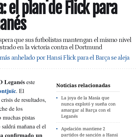
 el plan de Flick para
ganés
spera que sus futbolistas mantengan el mismo nivel
trado en la victoria contra el Dortmund
e más anhelado por Hansi Flick para el Barça se aleja
D Leganés
este
Noticias relacionadas
ntjuïc
. El
La joya de la Masía que
crisis de resultados,
nunca explotó y sueña con
che de los
amargar al Barça con el
Leganés
 muchas pistas
e saldrá mañana el el
Apelación mantiene 2
a confirmado
un
partidos de sanción a Hansi