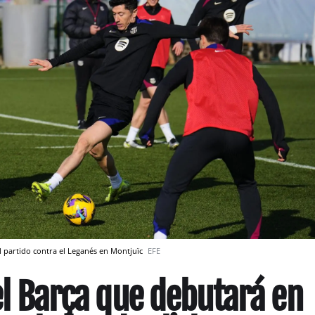
el partido contra el Leganés en Montjuïc
EFE
del Barça que debutará en