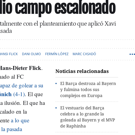
dio campo escalonado
talmente con el planteamiento que aplicó Xavi
asada
HANSI FLICK
DANI OLMO
FERMÍN LÓPEZ
MARC CASADÓ
Hans-Dieter Flick
.
Noticias relacionadas
mado al FC
El Barça destroza al Bayern
apaz de golear a su
y fulmina todos sus
únich
(4-1)
. El que
complejos en Europa
la ilusión. El que ha
El vestuario del Barça
calado en la
celebra a lo grande la
mente
a lo que
goleada al Bayern y el MVP
de Raphinha
la pasada