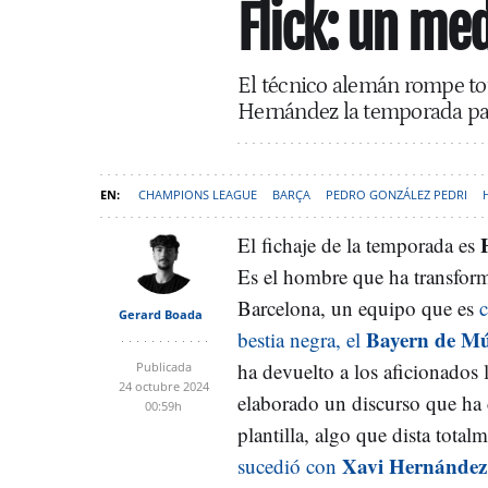
Flick: un me
El técnico alemán rompe to
Hernández la temporada p
CHAMPIONS LEAGUE
BARÇA
PEDRO GONZÁLEZ PEDRI
El fichaje de la temporada es
Es el hombre que ha transfor
Barcelona, un equipo que es
c
Gerard Boada
Bayern de M
bestia negra, el
ha devuelto a los aficionados 
Publicada
24 octubre 2024
elaborado un discurso que ha 
00:59h
plantilla, algo que dista total
Xavi Hernández
sucedió con