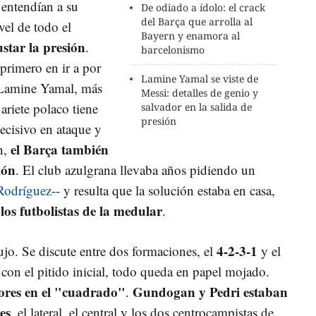
 entendían a su
De odiado a ídolo: el crack
del Barça que arrolla al
vel de todo el
Bayern y enamora al
ustar la presión
.
barcelonismo
primero en ir a por
Lamine Yamal se viste de
 Lamine Yamal, más
Messi: detalles de genio y
ariete polaco tiene
salvador en la salida de
presión
decisivo en ataque y
el Barça también
n,
lón
. El club azulgrana llevaba años pidiendo un
Rodríguez
-- y resulta que la solución estaba en casa,
 los futbolistas de la medular
.
4-2-3-1
ujo. Se discute entre dos formaciones, el
y el
, con el pitido inicial, todo queda en papel mojado.
iores en el "cuadrado"
Gundogan y Pedri estaban
.
es
, el lateral, el central y los dos centrocampistas de