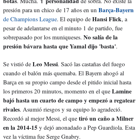
botas
personalidad
. Mucha. Y
de sobra. No existe la
Barça-Bayern
presión para un chico de 17 años en un
Hansi Flick
de Champions League
. El equipo de
, a
pesar de adelantarse en el minuto 1 de partido, fue
No salía de la
sobrepasado por los muniqueses.
presión bávara hasta que Yamal dijo 'basta'
.
Leo Messi
Se vistió de
. Sacó las castañas del fuego
cuando el balón más quemaba. El Bayern ahogó al
Barça en su propio campo desde el pitido inicial hasta
Lamine
los primeros 20 minutos, momento en el que
bajó hasta un cuarto de campo y empezó a regatear
rivales
. Asumió riesgos y su equipo lo agradeció.
tiró un caño a Milner
Recordó al mejor Messi, el que
en la 2014-15
y dejó anonadado a Pep Guardiola. Esta
vez la víctima fue Serge Gnabry.