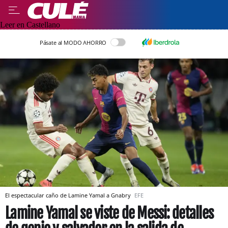
Leer en Castellano
Pásate al MODO AHORRO
El espectacular caño de Lamine Yamal a Gnabry
EFE
Lamine Yamal se viste de Messi: detalles