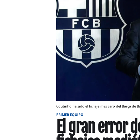
Coutinho ha sido el fichaje más caro del Barça de 
PRIMER EQUIPO
El gran error d