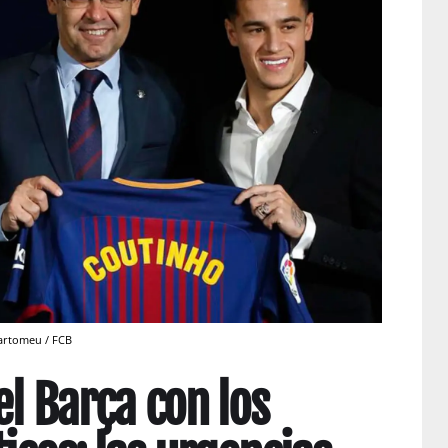
Bartomeu / FCB
el Barça con los