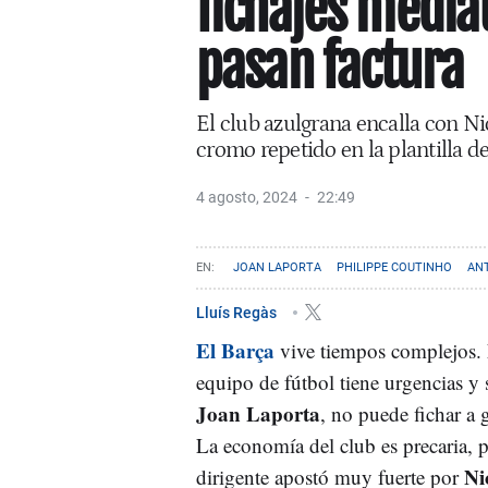
fichajes mediát
pasan factura
El club azulgrana encalla con N
cromo repetido en la plantilla de
4 agosto, 2024
22:49
JOAN LAPORTA
PHILIPPE COUTINHO
AN
Lluís Regàs
El Barça
vive tiempos complejos. 
equipo de fútbol tiene urgencias y 
Joan Laporta
, no puede fichar a g
La economía del club es precaria,
Ni
dirigente apostó muy fuerte por