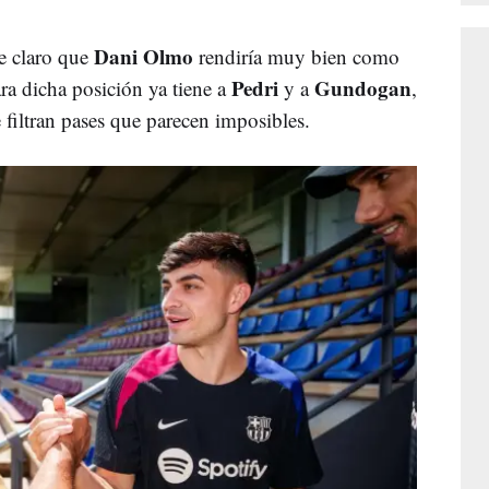
Dani Olmo
ne claro que
rendiría muy bien como
Pedri
Gundogan
a dicha posición ya tiene a
y a
,
filtran pases que parecen imposibles.