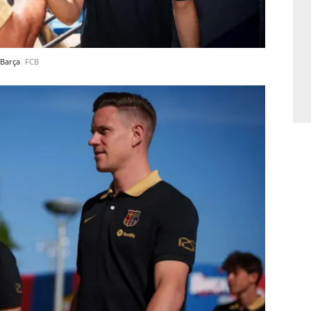
l Barça
FCB